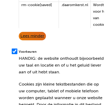
rm-cookie[saved]
.daaromkerst.nl
Wordt 
voor h
van
cookie
Lees minder
Voorkeuren
HANDIG: de website onthoudt bijvoorbeeld
uw taal en locatie en of u het geluid liever
aan of uit hebt staan.
Cookies zijn kleine tekstbestanden die op
uw computer, tablet of mobiele telefoon
worden geplaatst wanneer u onze website
bezoekt. Door de informatie in dit bestand