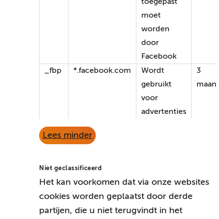
toegepast
moet
worden
door
Facebook
_fbp
*.facebook.com
Wordt
3
gebruikt
maan
voor
advertenties
Lees minder
Niet geclassificeerd
Het kan voorkomen dat via onze websites
cookies worden geplaatst door derde
partijen, die u niet terugvindt in het