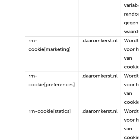
variab
rando
gegen
waard
rm-
.daaromkerst.nl
Wordt 
cookie[marketing]
voor h
van
cookie
rm-
.daaromkerst.nl
Wordt 
cookie[preferences]
voor h
van
cookie
rm-cookie[statics]
.daaromkerst.nl
Wordt 
voor h
van
cookie