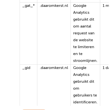
_gat_*
.daaromkerst.nl
Google
1 m
Analytics
gebruikt dit
om aantal
request van
de website
te limiteren
en te
stroomlijnen.
_gid
.daaromkerst.nl
Google
1 d
Analytics
gebruikt dit
om
gebruikers te
identificeren.